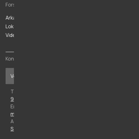
Forskning og arkiv
Arkæologi
Lokalhistorisk Arkiv
Viden
Kontakt
Vesthimmerlands Museum i Aars
Telefon
98 62 35 77
Email
mail@vmus.dk
Adresse
Søndergade 44, 9600 Aars