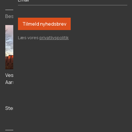
Besøgssteder
Læs vores
privatlivspolitik
Livø Anstalten
Vesthimmerlands Museum i
Aars
Stenaldercenter Ertebølle
Vikingeborgen
Aggersborg