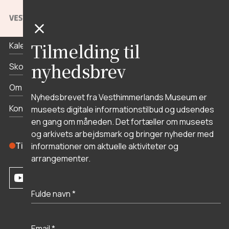
Priser og åbningstider
Tilmelding til
Kalender
nyhedsbrev
Skoletjenesten
Om museet
Nyhedsbrevet fra Vesthimmerlands Museum er
Kontakt
museets digitale informationstilbud og udsendes
en gang om måneden. Det fortæller om museets
og arkivets arbejdsmark og bringer nyheder med
Tilmeld dig nyhedsbrevet
informationer om aktuelle aktiviteter og
arrangementer.