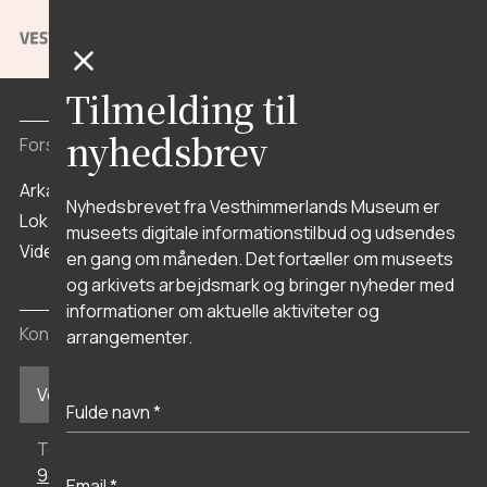
Stenaldercenter Ertebølle
Vikingeborgen
Aggersborg
Tilmelding til
nyhedsbrev
Forskning og arkiv
Arkæologi
Nyhedsbrevet fra Vesthimmerlands Museum er
Lokalhistorisk Arkiv
museets digitale informationstilbud og udsendes
Viden
en gang om måneden. Det fortæller om museets
og arkivets arbejdsmark og bringer nyheder med
informationer om aktuelle aktiviteter og
Kontakt
arrangementer.
Vesthimmerlands Museum i Aars
Telefon
98 62 35 77