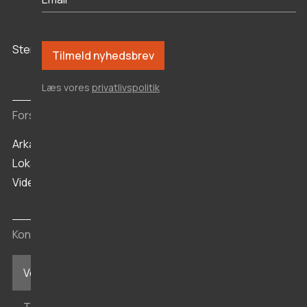
Stenaldercenter Ertebølle
Vikingeborgen
Aggersborg
Læs vores
privatlivspolitik
Forskning og arkiv
Arkæologi
Lokalhistorisk Arkiv
Viden
Kontakt
Vesthimmerlands Museum i Aars