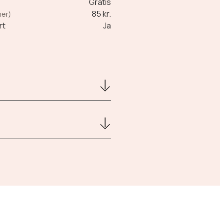
Gratis
85 kr.
ner)
rt
Ja
den hjemmebryggede kaffe med.