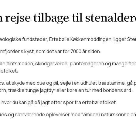
lighed for at leje en picnickurv med lidt til ganen -
læs mere o
n fin butik med et bredt udvalg af varer til enhver pengepung
ne for handicappede/gangbesværede?
acks.
rejse tilbage til stenalde
pvenlig adgang samt fine toiletforhold. For gangbesværede ti
med?
kæologiske fundsteder, Ertebølle Køkkenmøddingen, ligger Ste
imfjordens kyst, som det var for 7000 år siden.
dørs – blot de er i snor. Der forefindes vandskål, og vi har 1 g
atis entré.
de flintsmeden, skindgarveren, plantemageren og mange flere,
efolket.
 at skyde med bue og pil, sejle i en udhulet træstamme, gå på j
n, trække tunge jagtdyr eller køre en tur med bondens ard.
or du kan gå på jagt efter spor fra ertebøllefolket.
rledes og nærværende oplevelser med familien i naturskønne om