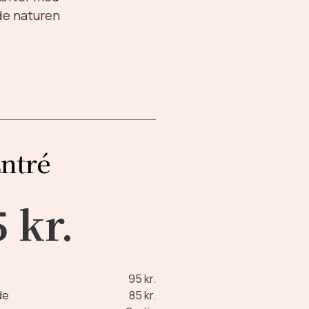
de naturen
ntré
 kr.
95 kr.
de
85 kr.