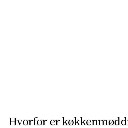
rand, skov, hede og klint. Her viser Limfjordslandets natur sig 
ider, og oplev alt fra den verdensberømte køkkenmødding og 
.
Hvorfor er køkkenmøddi