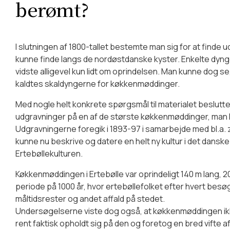
berømt?
I slutningen af 1800-tallet bestemte man sig for at finde 
kunne finde langs de nordøstdanske kyster. Enkelte dyn
vidste alligevel kun lidt om oprindelsen. Man kunne dog se,
kaldtes skaldyngerne for køkkenmøddinger.
Med nogle helt konkrete spørgsmål til materialet beslut
udgravninger på en af de største køkkenmøddinger, man k
Udgravningerne foregik i 1893-97 i samarbejde med bl.a. z
kunne nu beskrive og datere en helt ny kultur i det dansk
Ertebøllekulturen.
Køkkenmøddingen i Ertebølle var oprindeligt 140 m lang, 2
periode på 1000 år, hvor ertebøllefolket efter hvert besøg
måltidsrester og andet affald på stedet.
Undersøgelserne viste dog også, at køkkenmøddingen i
rent faktisk opholdt sig på den og foretog en bred vifte a