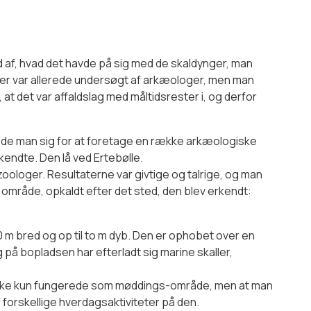
ud af, hvad det havde på sig med de skaldynger, man
ger var allerede undersøgt af arkæologer, men man
 at det var affaldslag med måltidsrester i, og derfor
tede man sig for at foretage en række arkæologiske
endte. Den lå ved Ertebølle.
oologer. Resultaterne var givtige og talrige, og man
e område, opkaldt efter det sted, den blev erkendt:
0 m bred og op til to m dyb. Den er ophobet over en
 på bopladsen har efterladt sig marine skaller,
kke kun fungerede som møddings-område, men at man
f forskellige hverdagsaktiviteter på den.