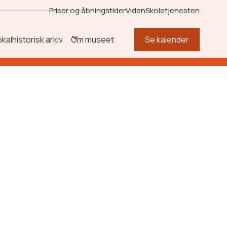
Priser og åbningstider
Viden
Skoletjenesten
okalhistorisk arkiv
Om museet
Se kalender