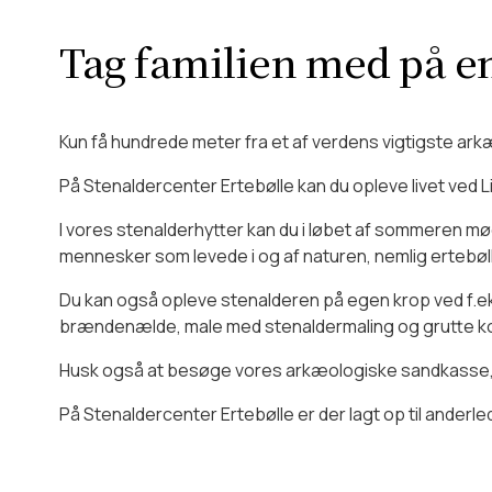
I skolernes sommerferie har I mu
Stenaldercenter Ertebølle har e
Hvordan er forholde
og koldt at drikke samt små sn
Tag familien med på en 
Der er gode P-forhold, handica
Må man tage hunden 
kørestole.
Kun få hundrede meter fra et af verdens vigtigste ar
På Stenaldercenter Ertebølle kan du opleve livet ved L
Ja, hunde er altid velkomne uden
efterladenskaber. Hunde har gr
I vores stenalderhytter kan du i løbet af sommeren mø
mennesker som levede i og af naturen, nemlig ertebøll
Du kan også opleve stenalderen på egen krop ved f.eks.
brændenælde, male med stenaldermaling og grutte kor
Husk også at besøge vores arkæologiske sandkasse, hv
På Stenaldercenter Ertebølle er der lagt op til ande