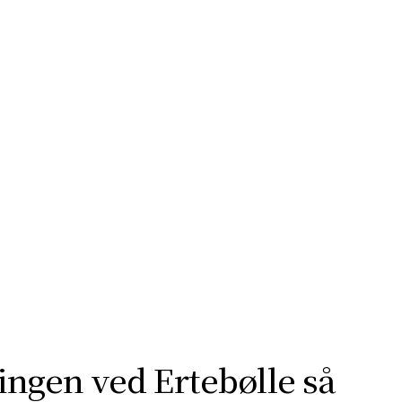
fra sine smukkeste sider. Tag på opdagelse
molerforekomster til udsigtspunkter,
ngen ved Ertebølle så