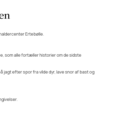
m vores picnickurve her.
. Du kan også købe lidt varmt
ren
lbyder vi lån af terrængående
naldercenter Ertebølle.
ratis hundepose til din hunds
 som alle fortæller historier om de sidste
agt efter spor fra vilde dyr, lave snor af bast og
givelser.