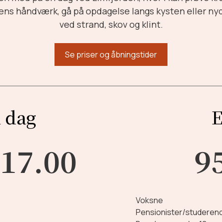
ens håndværk, gå på opdagelse langs kysten eller ny
ved strand, skov og klint.
Se priser og åbningstider
i dag
E
 17.00
95
Voksne
Pensionister/studeren