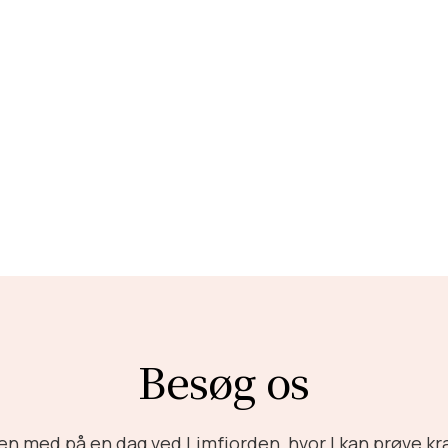
n på
Ertebølle
sescenter for stenalderens
tenalderfolket levede for tusinder af år
Besøg os
ien med på en dag ved Limfjorden, hvor I kan prøve k