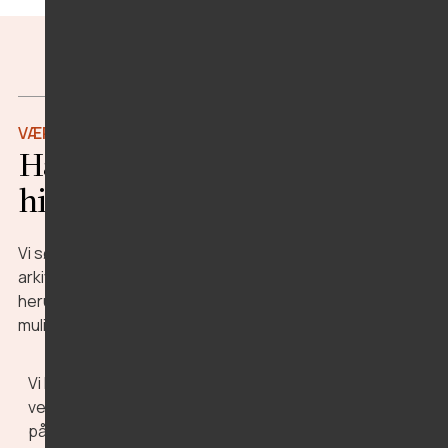
VÆR MED TIL AT FORMIDLE HISTORIEN
Har du lyst til at arbejde med
historie?
Vi søger løbende nye kolleger til vores besøgssteder,
arkiver og forskningsafdeling. Se aktuelle opslag
herunder, eller skriv til os, hvis du vil høre mere om
mulighederne.
Vi har i øjeblikket ingen ledige stillinger, men du er altid
velkommen til at sende os en uopfordret ansøgning
på
mail@vmus.dk