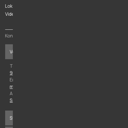
Lokalhistorisk Arkiv
Viden
Kontakt
Vesthimmerlands Museum i Aars
Telefon
98 62 35 77
Email
mail@vmus.dk
Adresse
Søndergade 44, 9600 Aars
Stenaldercenter Ertebølle