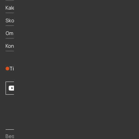
Kalender
Skoletjenesten
Om museet
Kontakt
Tilmeld dig nyhedsbrevet
Besøgssteder