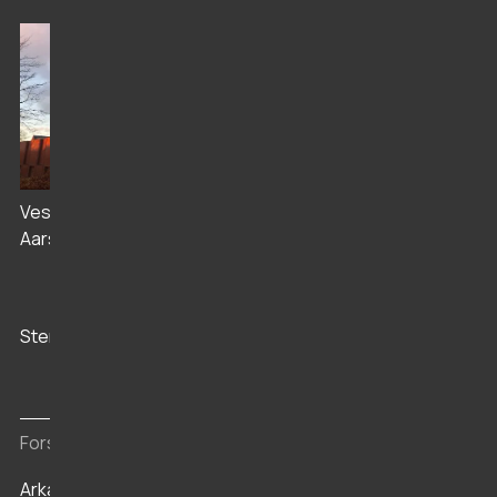
Livø Anstalten
Vesthimmerlands Museum i
Aars
Stenaldercenter Ertebølle
Vikingeborgen
Aggersborg
Forskning og arkiv
Arkæologi