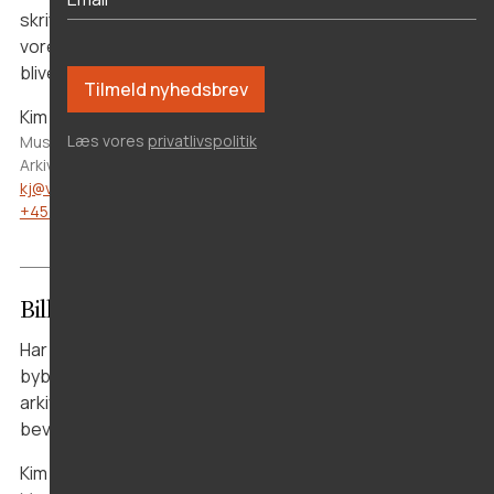
skriftlige kilder fra Vesthimmerland har stor værdi for
vores lokalhistoriske arkiv. Vi sørger for, at materialet
bliver bevaret og gjort tilgængeligt.
Kim Ørsted Iversen
Læs vores
privatlivspolitik
Museumsinspektør for nyere tid, arkivleder Lokalhistorisk
Arkiv Aars
kj@vmus.dk
+45 40 63 74 21
Billeder og fotografier
Har du gamle fotografier fra egnen? Familieportrætter,
bybilleder eller hverdagsscener har stor værdi for vores
arkiv. Vores frivillige digitaliserer materialet, så det bliver
bevaret for eftertiden, og du får dine originaler retur.
Kim Ørsted Iversen