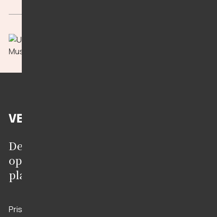
Der er altid noget at opleve. Gå på
opdagelse i 13.000 års historie, og
planlæg dit næste besøg hos os.
Priser og åbningstider