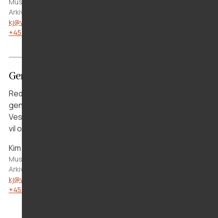
Museumsinspektør for nyere tid, arkivleder Lokalhistorisk
Arkiv Aars
kj@vmus.dk
+45 40 63 74 21
Genstande
Redskaber, husgeråd, dragter eller andre fysiske
genstande kan fortælle vigtige historier om livet i
Vesthimmerland. Kontakt os, hvis du har noget, du gerne
vil overdrage til museet.
Kim Ørsted Iversen
Museumsinspektør for nyere tid, arkivleder Lokalhistorisk
Arkiv Aars
kj@vmus.dk
+45 40 63 74 21