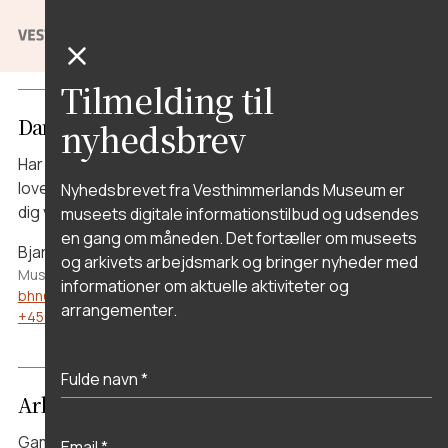
en gammel kasse? Vi tager gerne imod genstande,
billeder, dokumenter og arkæologiske fund.
Tilmelding til
Danefæ
nyhedsbrev
Har du gjort et arkæologisk fund? Danefæ skal ifølge
loven indleveres til et museum. Kontakt os, så hjælper vi
Nyhedsbrevet fra Vesthimmerlands Museum er
dig videre med registrering og vurdering af dit fund.
museets digitale informationstilbud og udsendes
en gang om måneden. Det fortæller om museets
Bjarne Henning Nielsen
og arkivets arbejdsmark og bringer nyheder med
Museumsinspektør, forskningschef
informationer om aktuelle aktiviteter og
bhn@vmus.dk
arrangementer.
+45 61 42 60 80
Arkivalier og dokumenter
Gamle breve, dagbøger, regnskaber eller andre