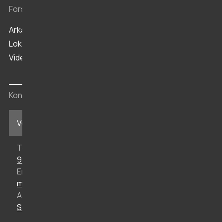
Forskning og arkiv
Arkæologi
Lokalhistorisk Arkiv
Viden
Kontakt
Vesthimmerlands Museum i Aars
Telefon
98 62 35 77
Email
mail@vmus.dk
Adresse
Søndergade 44, 9600 Aars