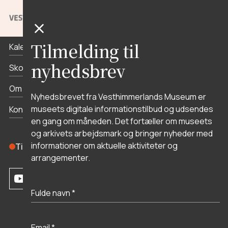
Priser og åbningstider
Tilmelding til
Kalender
nyhedsbrev
Skoletjenesten
Om museet
Nyhedsbrevet fra Vesthimmerlands Museum er
museets digitale informationstilbud og udsendes
Kontakt
en gang om måneden. Det fortæller om museets
og arkivets arbejdsmark og bringer nyheder med
informationer om aktuelle aktiviteter og
Tilmeld dig nyhedsbrevet
arrangementer.