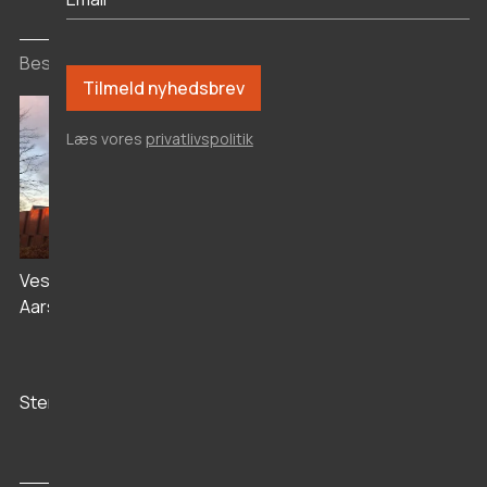
Besøgssteder
Læs vores
privatlivspolitik
Livø Anstalten
Vesthimmerlands Museum i
Aars
Stenaldercenter Ertebølle
Vikingeborgen
Aggersborg