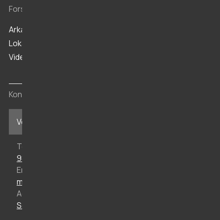
Forskning og arkiv
Arkæologi
Lokalhistorisk Arkiv
Viden
Kontakt
Vesthimmerlands Museum i Aars
Telefon
98 62 35 77
Email
mail@vmus.dk
Adresse
Søndergade 44, 9600 Aars