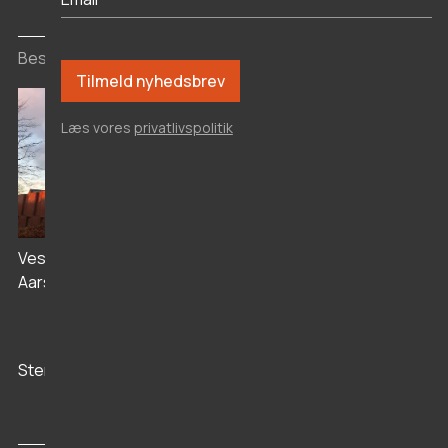
Besøgssteder
Læs vores
privatlivspolitik
Livø Anstalten
Vesthimmerlands Museum i
Aars
Stenaldercenter Ertebølle
Vikingeborgen
Aggersborg