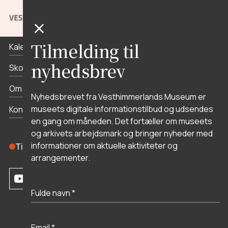
Priser og åbningstider
Tilmelding til
Kalender
nyhedsbrev
Skoletjenesten
Om museet
Nyhedsbrevet fra Vesthimmerlands Museum er
museets digitale informationstilbud og udsendes
Kontakt
en gang om måneden. Det fortæller om museets
og arkivets arbejdsmark og bringer nyheder med
informationer om aktuelle aktiviteter og
Tilmeld dig nyhedsbrevet
arrangementer.