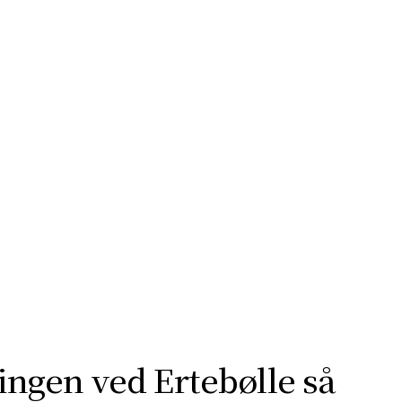
fra sine smukkeste sider. Tag på opdagelse
molerforekomster til udsigtspunkter,
ngen ved Ertebølle så