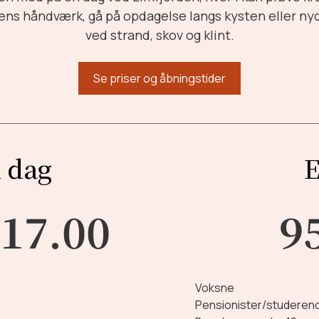
ens håndværk, gå på opdagelse langs kysten eller ny
ved strand, skov og klint.
Se priser og åbningstider
i dag
E
 17.00
95
Voksne
Pensionister/studeren