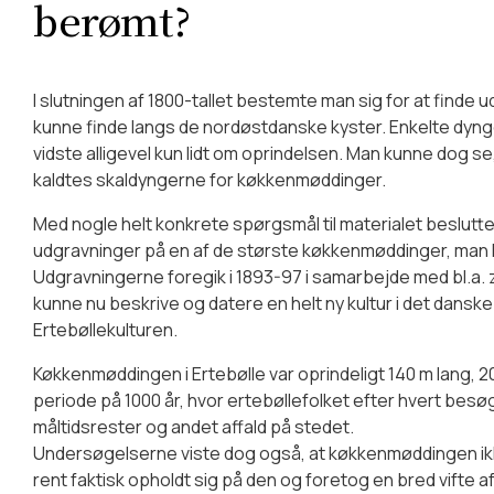
berømt?
I slutningen af 1800-tallet bestemte man sig for at finde 
kunne finde langs de nordøstdanske kyster. Enkelte dyn
vidste alligevel kun lidt om oprindelsen. Man kunne dog se,
kaldtes skaldyngerne for køkkenmøddinger.
Med nogle helt konkrete spørgsmål til materialet beslut
udgravninger på en af de største køkkenmøddinger, man k
Udgravningerne foregik i 1893-97 i samarbejde med bl.a. z
kunne nu beskrive og datere en helt ny kultur i det dansk
Ertebøllekulturen.
Køkkenmøddingen i Ertebølle var oprindeligt 140 m lang, 2
periode på 1000 år, hvor ertebøllefolket efter hvert besøg
måltidsrester og andet affald på stedet.
Undersøgelserne viste dog også, at køkkenmøddingen i
rent faktisk opholdt sig på den og foretog en bred vifte a