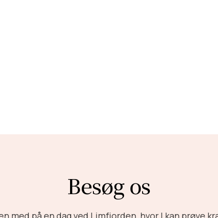
n på
Ertebølle
sescenter for stenalderens
tenalderfolket levede for tusinder af år
Besøg os
ien med på en dag ved Limfjorden, hvor I kan prøve k