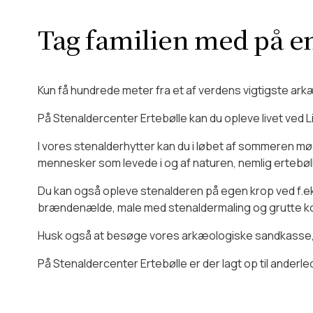
I skolernes sommerferie har I mu
Stenaldercenter Ertebølle har e
Hvordan er forholde
og koldt at drikke samt små sn
Tag familien med på en 
Der er gode P-forhold, handica
Må man tage hunden 
kørestole.
Kun få hundrede meter fra et af verdens vigtigste ar
På Stenaldercenter Ertebølle kan du opleve livet ved L
Ja, hunde er altid velkomne uden
efterladenskaber. Hunde har gr
I vores stenalderhytter kan du i løbet af sommeren mø
mennesker som levede i og af naturen, nemlig ertebøll
Du kan også opleve stenalderen på egen krop ved f.eks.
brændenælde, male med stenaldermaling og grutte kor
Husk også at besøge vores arkæologiske sandkasse, hv
På Stenaldercenter Ertebølle er der lagt op til ande