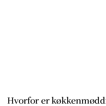
rand, skov, hede og klint. Her viser Limfjordslandets natur sig 
ider, og oplev alt fra den verdensberømte køkkenmødding og 
.
Hvorfor er køkkenmøddi