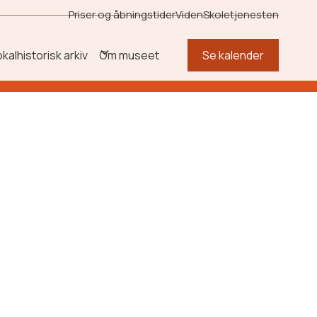
Priser og åbningstider
Viden
Skoletjenesten
okalhistorisk arkiv
Om museet
Se kalender