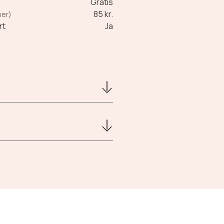
Gratis
85 kr.
ner)
rt
Ja
den hjemmebryggede kaffe med.