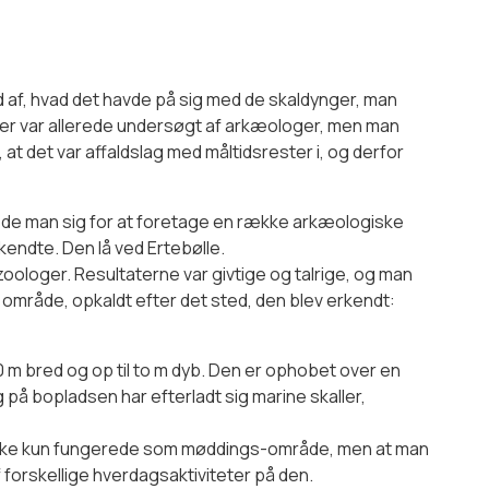
ud af, hvad det havde på sig med de skaldynger, man
ger var allerede undersøgt af arkæologer, men man
 at det var affaldslag med måltidsrester i, og derfor
tede man sig for at foretage en række arkæologiske
endte. Den lå ved Ertebølle.
oologer. Resultaterne var givtige og talrige, og man
e område, opkaldt efter det sted, den blev erkendt:
0 m bred og op til to m dyb. Den er ophobet over en
 på bopladsen har efterladt sig marine skaller,
kke kun fungerede som møddings-område, men at man
f forskellige hverdagsaktiviteter på den.