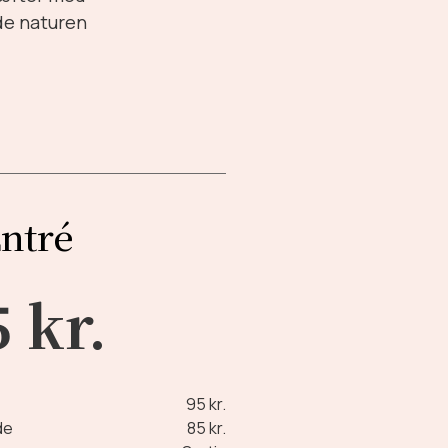
de naturen
ntré
 kr.
95 kr.
de
85 kr.