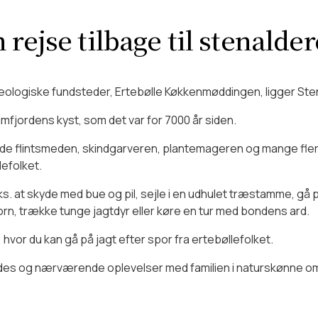
lighed for at leje en picnickurv med lidt til ganen -
læs mere o
n fin butik med et bredt udvalg af varer til enhver pengepung
ne for handicappede/gangbesværede?
acks.
rejse tilbage til stenalde
pvenlig adgang samt fine toiletforhold. For gangbesværede ti
med?
kæologiske fundsteder, Ertebølle Køkkenmøddingen, ligger Ste
imfjordens kyst, som det var for 7000 år siden.
dørs – blot de er i snor. Der forefindes vandskål, og vi har 1 g
atis entré.
de flintsmeden, skindgarveren, plantemageren og mange flere,
efolket.
 at skyde med bue og pil, sejle i en udhulet træstamme, gå på j
n, trække tunge jagtdyr eller køre en tur med bondens ard.
or du kan gå på jagt efter spor fra ertebøllefolket.
rledes og nærværende oplevelser med familien i naturskønne om