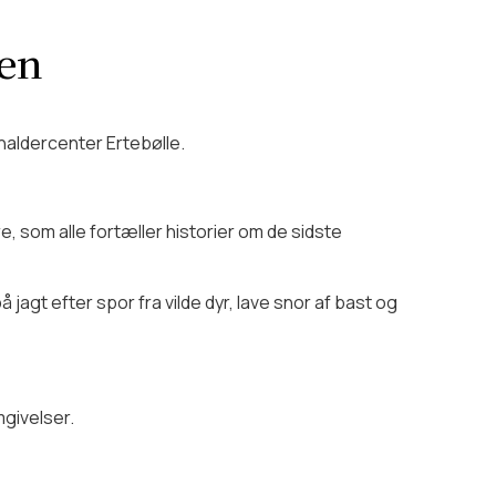
m vores picnickurve her.
. Du kan også købe lidt varmt
ren
lbyder vi lån af terrængående
naldercenter Ertebølle.
ratis hundepose til din hunds
 som alle fortæller historier om de sidste
agt efter spor fra vilde dyr, lave snor af bast og
givelser.