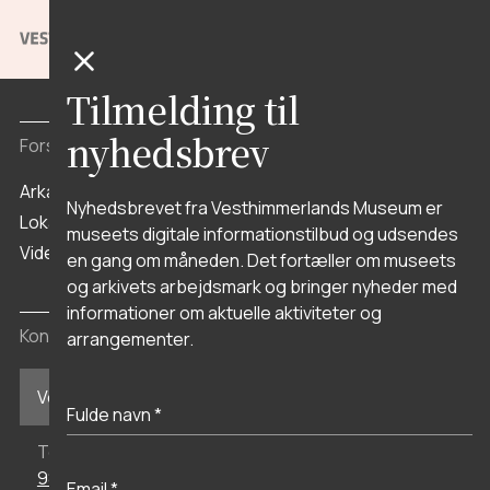
Stenaldercenter Ertebølle
Vikingeborgen
Aggersborg
Tilmelding til
nyhedsbrev
Forskning og arkiv
Arkæologi
Nyhedsbrevet fra Vesthimmerlands Museum er
Lokalhistorisk Arkiv
museets digitale informationstilbud og udsendes
Viden
en gang om måneden. Det fortæller om museets
og arkivets arbejdsmark og bringer nyheder med
informationer om aktuelle aktiviteter og
Kontakt
arrangementer.
Vesthimmerlands Museum i Aars
Telefon
98 62 35 77