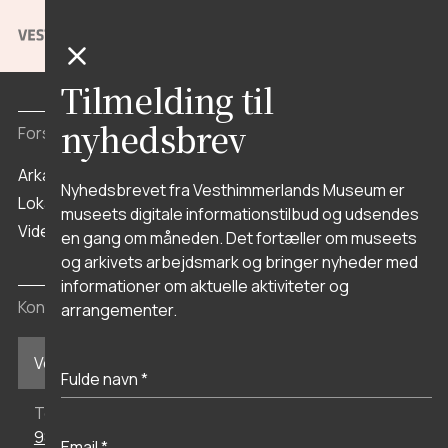
Stenaldercenter Ertebølle
Vikingeborgen
Aggersborg
Tilmelding til
nyhedsbrev
Forskning og arkiv
Arkæologi
Nyhedsbrevet fra Vesthimmerlands Museum er
Lokalhistorisk Arkiv
museets digitale informationstilbud og udsendes
Viden
en gang om måneden. Det fortæller om museets
og arkivets arbejdsmark og bringer nyheder med
informationer om aktuelle aktiviteter og
Kontakt
arrangementer.
Vesthimmerlands Museum i Aars
Telefon
98 62 35 77